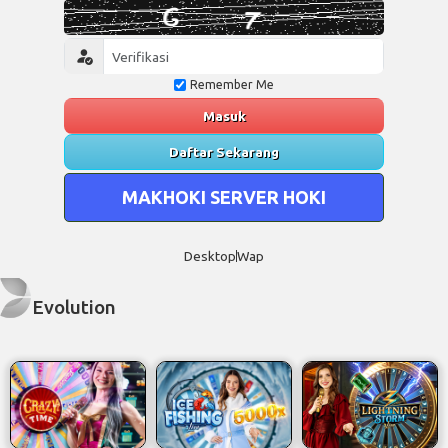
Remember Me
Masuk
Daftar Sekarang
MAKHOKI SERVER HOKI
Desktop
Wap
Evolution