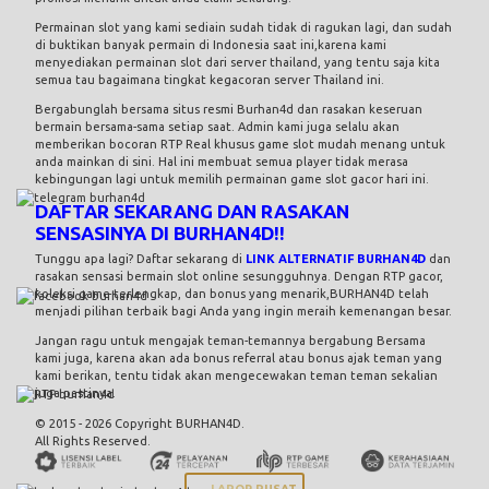
Permainan slot yang kami sediain sudah tidak di ragukan lagi, dan sudah
di buktikan banyak permain di Indonesia saat ini,karena kami
menyediakan permainan slot dari server thailand, yang tentu saja kita
semua tau bagaimana tingkat kegacoran server Thailand ini.
Bergabunglah bersama situs resmi Burhan4d dan rasakan keseruan
bermain bersama-sama setiap saat. Admin kami juga selalu akan
memberikan bocoran RTP Real khusus game slot mudah menang untuk
anda mainkan di sini. Hal ini membuat semua player tidak merasa
kebingungan lagi untuk memilih permainan game slot gacor hari ini.
DAFTAR SEKARANG DAN RASAKAN
SENSASINYA DI BURHAN4D!!
Tunggu apa lagi? Daftar sekarang di
LINK ALTERNATIF BURHAN4D
dan
rasakan sensasi bermain slot online sesungguhnya. Dengan RTP gacor,
koleksi game terlengkap, dan bonus yang menarik,BURHAN4D telah
menjadi pilihan terbaik bagi Anda yang ingin meraih kemenangan besar.
Jangan ragu untuk mengajak teman-temannya bergabung Bersama
kami juga, karena akan ada bonus referral atau bonus ajak teman yang
kami berikan, tentu tidak akan mengecewakan teman teman sekalian
juga pastinya.
© 2015 - 2026 Copyright BURHAN4D.
All Rights Reserved.