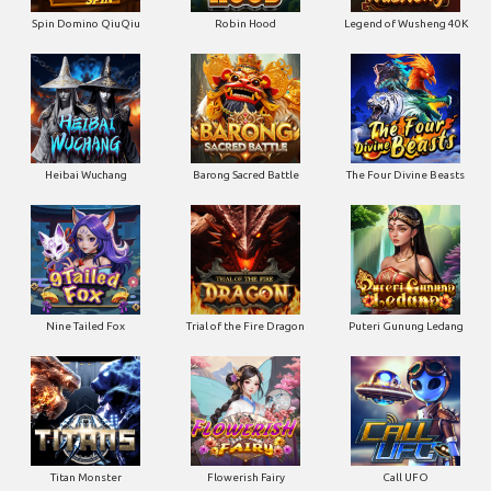
Spin Domino QiuQiu
Robin Hood
Legend of Wusheng 40K
Heibai Wuchang
Barong Sacred Battle
The Four Divine Beasts
Nine Tailed Fox
Trial of the Fire Dragon
Puteri Gunung Ledang
Titan Monster
Flowerish Fairy
Call UFO