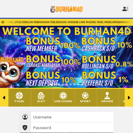
N4D, SITUS DENGAN PERMAINAN TERLENGKAP, HINDARI LINK PHISING YANG MENGATASNAMAKAN BURHA
TOGEL
SLOT
LIVE CASINO
SPORT
ARCADE
SABU