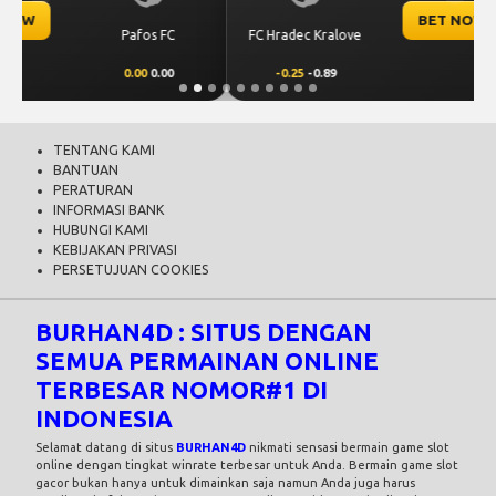
BET NOW
FC Hradec Kralove
Besiktas
-0.25
-0.89
0.25
0.77
TENTANG KAMI
BANTUAN
PERATURAN
INFORMASI BANK
HUBUNGI KAMI
KEBIJAKAN PRIVASI
PERSETUJUAN COOKIES
BURHAN4D : SITUS DENGAN
SEMUA PERMAINAN ONLINE
TERBESAR NOMOR#1 DI
INDONESIA
Selamat datang di situs
BURHAN4D
nikmati sensasi bermain game slot
online dengan tingkat winrate terbesar untuk Anda. Bermain game slot
gacor bukan hanya untuk dimainkan saja namun Anda juga harus