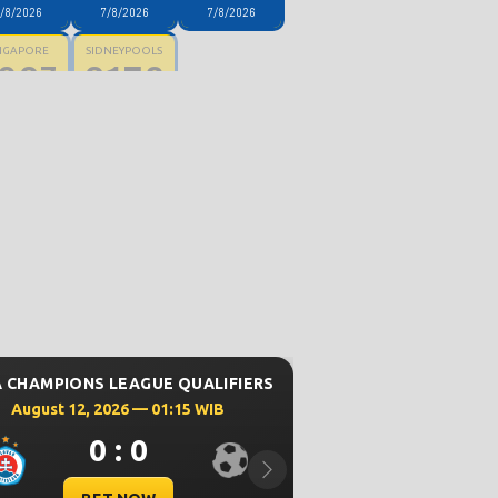
/8/2026
7/8/2026
7/8/2026
NGAPORE
SIDNEYPOOLS
907
0158
/8/2026
7/8/2026
E-FOOTBALL F24 INTERNATIONAL
FRIENDLY
August 8, 2026 — 06:45 WIB
0 : 0
Next