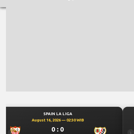
SPAIN LA LIGA
August 16, 2026 — 00:30 WIB
0 : 0
Previous
Ne