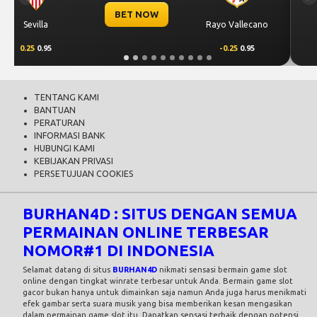
BET NOW
allecano
Alaves
Geta
5
0.95
0.00
0.62
0.00
-0
TENTANG KAMI
BANTUAN
PERATURAN
INFORMASI BANK
HUBUNGI KAMI
KEBIJAKAN PRIVASI
PERSETUJUAN COOKIES
BURHAN4D : SITUS DENGAN SEMUA
PERMAINAN ONLINE TERBESAR
NOMOR#1 DI INDONESIA
Selamat datang di situs
BURHAN4D
nikmati sensasi bermain game slot
online dengan tingkat winrate terbesar untuk Anda. Bermain game slot
gacor bukan hanya untuk dimainkan saja namun Anda juga harus menikmati
efek gambar serta suara musik yang bisa memberikan kesan mengasikan
dalam permainan game slot itu. Dapatkan sensasi terbaik dengan potensi