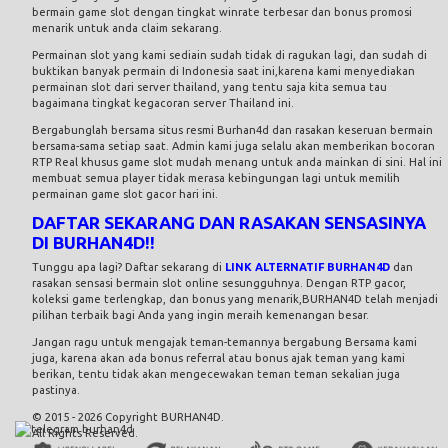
bermain game slot dengan tingkat winrate terbesar dan bonus promosi
menarik untuk anda claim sekarang.
Permainan slot yang kami sediain sudah tidak di ragukan lagi, dan sudah di
buktikan banyak permain di Indonesia saat ini,karena kami menyediakan
permainan slot dari server thailand, yang tentu saja kita semua tau
bagaimana tingkat kegacoran server Thailand ini.
Bergabunglah bersama situs resmi Burhan4d dan rasakan keseruan bermain
bersama-sama setiap saat. Admin kami juga selalu akan memberikan bocoran
RTP Real khusus game slot mudah menang untuk anda mainkan di sini. Hal ini
membuat semua player tidak merasa kebingungan lagi untuk memilih
permainan game slot gacor hari ini.
DAFTAR SEKARANG DAN RASAKAN SENSASINYA
DI BURHAN4D!!
Tunggu apa lagi? Daftar sekarang di
LINK ALTERNATIF BURHAN4D
dan
rasakan sensasi bermain slot online sesungguhnya. Dengan RTP gacor,
koleksi game terlengkap, dan bonus yang menarik,BURHAN4D telah menjadi
pilihan terbaik bagi Anda yang ingin meraih kemenangan besar.
Jangan ragu untuk mengajak teman-temannya bergabung Bersama kami
juga, karena akan ada bonus referral atau bonus ajak teman yang kami
berikan, tentu tidak akan mengecewakan teman teman sekalian juga
pastinya.
© 2015 - 2026 Copyright BURHAN4D.
All Rights Reserved.