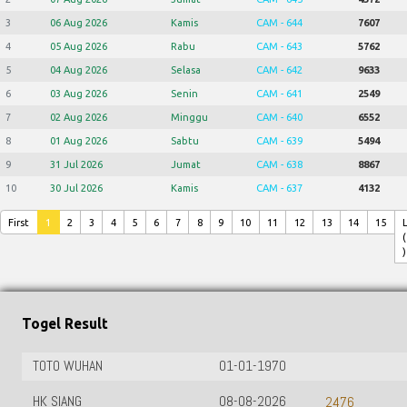
3
06 Aug 2026
Kamis
CAM - 644
7607
4
05 Aug 2026
Rabu
CAM - 643
5762
5
04 Aug 2026
Selasa
CAM - 642
9633
6
03 Aug 2026
Senin
CAM - 641
2549
7
02 Aug 2026
Minggu
CAM - 640
6552
8
01 Aug 2026
Sabtu
CAM - 639
5494
9
31 Jul 2026
Jumat
CAM - 638
8867
10
30 Jul 2026
Kamis
CAM - 637
4132
First
1
2
3
4
5
6
7
8
9
10
11
12
13
14
15
(
)
Togel Result
TOTO WUHAN
01-01-1970
HK SIANG
08-08-2026
2476