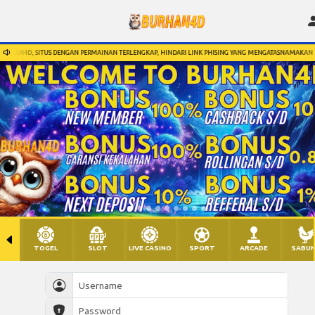
HAN4D, SITUS DENGAN PERMAINAN TERLENGKAP, HINDARI LINK PHISING YANG MENGATASNAMAKAN BU
TOGEL
SLOT
LIVE CASINO
SPORT
ARCADE
SABU