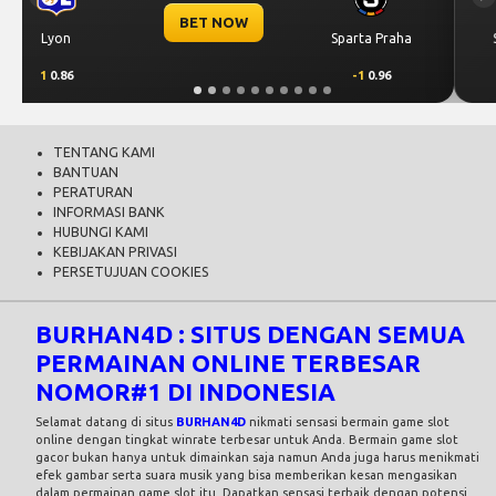
BET NOW
Praha
SK Sturm Graz
Fenerbah
96
-0.5
0.95
0.5
0.87
TENTANG KAMI
BANTUAN
PERATURAN
INFORMASI BANK
HUBUNGI KAMI
KEBIJAKAN PRIVASI
PERSETUJUAN COOKIES
BURHAN4D : SITUS DENGAN SEMUA
PERMAINAN ONLINE TERBESAR
NOMOR#1 DI INDONESIA
Selamat datang di situs
BURHAN4D
nikmati sensasi bermain game slot
online dengan tingkat winrate terbesar untuk Anda. Bermain game slot
gacor bukan hanya untuk dimainkan saja namun Anda juga harus menikmati
efek gambar serta suara musik yang bisa memberikan kesan mengasikan
dalam permainan game slot itu. Dapatkan sensasi terbaik dengan potensi