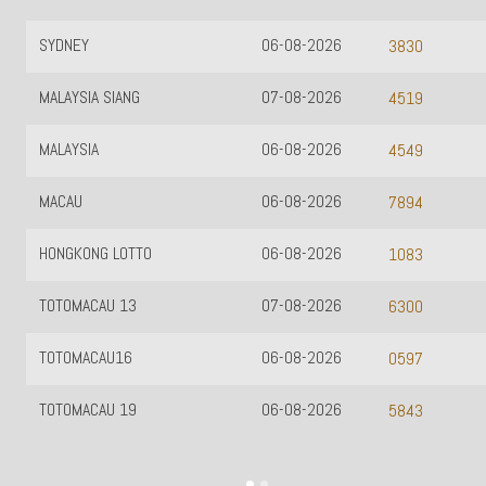
SYDNEY
06-08-2026
3830
MALAYSIA SIANG
07-08-2026
4519
MALAYSIA
06-08-2026
4549
MACAU
06-08-2026
7894
HONGKONG LOTTO
06-08-2026
1083
TOTOMACAU 13
07-08-2026
6300
TOTOMACAU16
06-08-2026
0597
TOTOMACAU 19
06-08-2026
5843