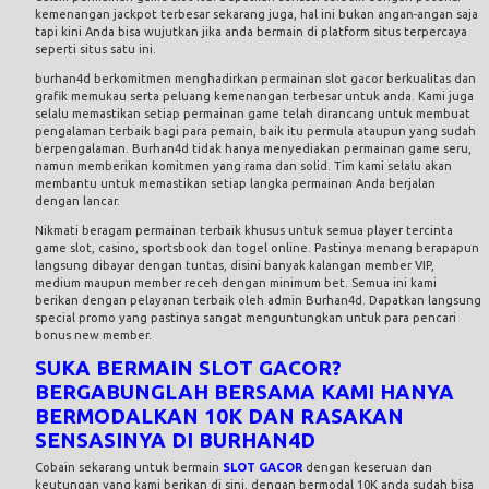
kemenangan jackpot terbesar sekarang juga, hal ini bukan angan-angan saja
tapi kini Anda bisa wujutkan jika anda bermain di platform situs terpercaya
seperti situs satu ini.
burhan4d berkomitmen menghadirkan permainan slot gacor berkualitas dan
grafik memukau serta peluang kemenangan terbesar untuk anda. Kami juga
selalu memastikan setiap permainan game telah dirancang untuk membuat
pengalaman terbaik bagi para pemain, baik itu permula ataupun yang sudah
berpengalaman. Burhan4d tidak hanya menyediakan permainan game seru,
namun memberikan komitmen yang rama dan solid. Tim kami selalu akan
membantu untuk memastikan setiap langka permainan Anda berjalan
dengan lancar.
Nikmati beragam permainan terbaik khusus untuk semua player tercinta
game slot, casino, sportsbook dan togel online. Pastinya menang berapapun
langsung dibayar dengan tuntas, disini banyak kalangan member VIP,
medium maupun member receh dengan minimum bet. Semua ini kami
berikan dengan pelayanan terbaik oleh admin Burhan4d. Dapatkan langsung
special promo yang pastinya sangat menguntungkan untuk para pencari
bonus new member.
SUKA BERMAIN SLOT GACOR?
BERGABUNGLAH BERSAMA KAMI HANYA
BERMODALKAN 10K DAN RASAKAN
SENSASINYA DI BURHAN4D
Cobain sekarang untuk bermain
SLOT GACOR
dengan keseruan dan
keutungan yang kami berikan di sini, dengan bermodal 10K anda sudah bisa