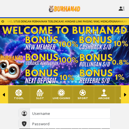
pg****gc Berhasil Withdraw Rp 6.805.000,00
, SITUS DENGAN PERMAINAN TERLENGKAP, HINDARI LINK PHISING YANG MENGATASNAMAKAN BURHAN4
TOGEL
SLOT
LIVE CASINO
SPORT
ARCADE
SABU