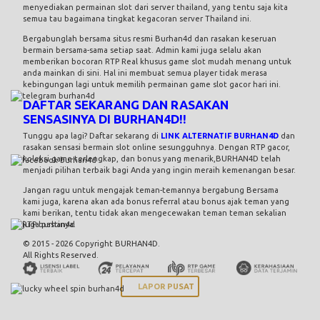
menyediakan permainan slot dari server thailand, yang tentu saja kita
semua tau bagaimana tingkat kegacoran server Thailand ini.
Bergabunglah bersama situs resmi Burhan4d dan rasakan keseruan
bermain bersama-sama setiap saat. Admin kami juga selalu akan
memberikan bocoran RTP Real khusus game slot mudah menang untuk
anda mainkan di sini. Hal ini membuat semua player tidak merasa
kebingungan lagi untuk memilih permainan game slot gacor hari ini.
DAFTAR SEKARANG DAN RASAKAN
SENSASINYA DI BURHAN4D!!
Tunggu apa lagi? Daftar sekarang di
LINK ALTERNATIF BURHAN4D
dan
rasakan sensasi bermain slot online sesungguhnya. Dengan RTP gacor,
koleksi game terlengkap, dan bonus yang menarik,BURHAN4D telah
menjadi pilihan terbaik bagi Anda yang ingin meraih kemenangan besar.
Jangan ragu untuk mengajak teman-temannya bergabung Bersama
kami juga, karena akan ada bonus referral atau bonus ajak teman yang
kami berikan, tentu tidak akan mengecewakan teman teman sekalian
juga pastinya.
© 2015 - 2026 Copyright BURHAN4D.
All Rights Reserved.
LAPOR PUSAT