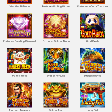
Wealth - 88 Drum
Fortune - Rolling Riches
Fortune - Infinite Treasure
Fortune - Dazzling Diamond
Fortune - Golden Drum
Gold Panda
Maneki Neko
Eyes of Fortune
Dragon Riches
Emperor Treasure
Golden Toad
Lucky Fish