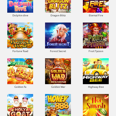
Dolphin dive
Dragon Blitz
Eternal Fire
Fortune Toad
Forest Secret
Fruit Tycoon
Golden Fa
Golden War
Highway Bee