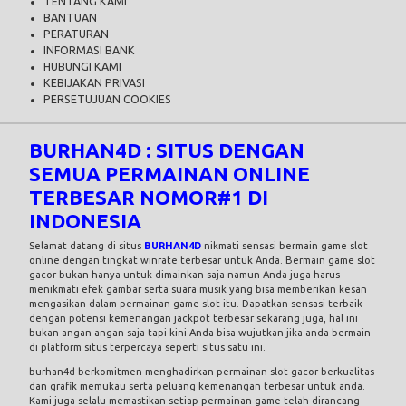
TENTANG KAMI
BANTUAN
PERATURAN
INFORMASI BANK
HUBUNGI KAMI
KEBIJAKAN PRIVASI
PERSETUJUAN COOKIES
BURHAN4D : SITUS DENGAN
SEMUA PERMAINAN ONLINE
TERBESAR NOMOR#1 DI
INDONESIA
Selamat datang di situs
BURHAN4D
nikmati sensasi bermain game slot
online dengan tingkat winrate terbesar untuk Anda. Bermain game slot
gacor bukan hanya untuk dimainkan saja namun Anda juga harus
menikmati efek gambar serta suara musik yang bisa memberikan kesan
mengasikan dalam permainan game slot itu. Dapatkan sensasi terbaik
dengan potensi kemenangan jackpot terbesar sekarang juga, hal ini
bukan angan-angan saja tapi kini Anda bisa wujutkan jika anda bermain
di platform situs terpercaya seperti situs satu ini.
burhan4d berkomitmen menghadirkan permainan slot gacor berkualitas
dan grafik memukau serta peluang kemenangan terbesar untuk anda.
Kami juga selalu memastikan setiap permainan game telah dirancang