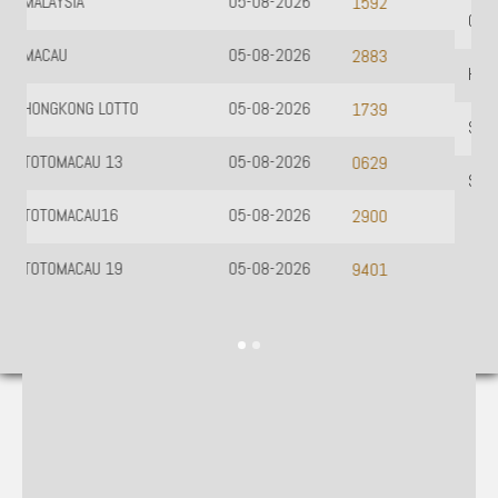
CHINA
05-08-2026
5761
HONGKONG POOLS
05-08-2026
4245
SINGAPORE
05-08-2026
0715
SIDNEYPOOLS
05-08-2026
6199