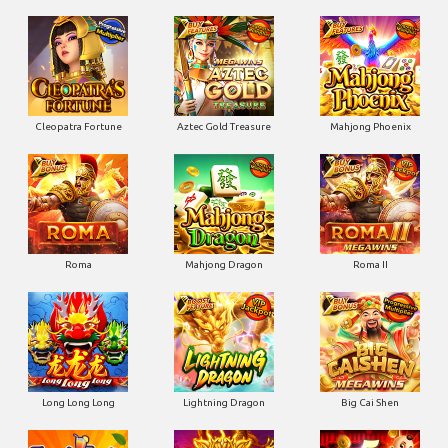
Cleopatra Fortune
Aztec Gold Treasure
Mahjong Phoenix
Roma
Mahjong Dragon
Roma II
Long Long Long
Lightning Dragon
Big Cai Shen