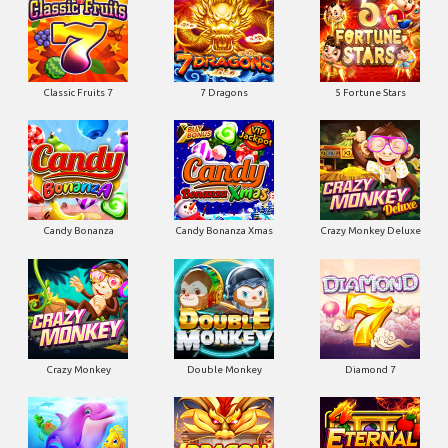
Classic Fruits 7
7 Dragons
5 Fortune Stars
Candy Bonanza
Candy Bonanza Xmas
Crazy Monkey Deluxe
Crazy Monkey
Double Monkey
Diamond 7