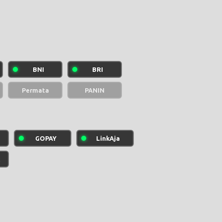
Gold
Star Stash Wild 7's
BNI
BRI
Permata
PANIN
GOPAY
LinkAja
zy Epic
Bears Make Bank!
Power Combo