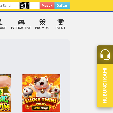
URHAN4D
SELAMAT DATANG DI BURHAN4D, SITUS DENGAN PERMAINAN 
Masuk
Daftar
ADE
INTERACTIVE
PROMOSI
EVENT