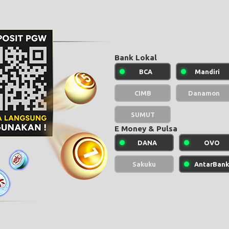
ey On Reels
Dragon's Rhythm
Break Away 
Link&Win
Bank Lokal
BCA
Mandiri
CIMB
Danamon
SUMUT
E Money & Pulsa
DANA
OVO
 Burst Frenzy
Chicken Night Fever
Joker Ice Fren
Sakuku
AntarBank
Strike