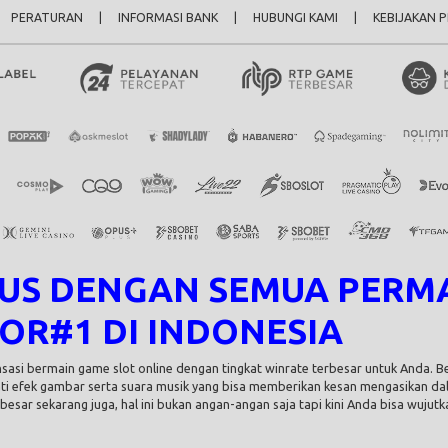
PERATURAN
|
INFORMASI BANK
|
HUBUNGI KAMI
|
KEBIJAKAN P
ight Romance -
Andvari The Golden
Diamond Diva
 Awakening
Fish
Bonanz
TUS DENGAN SEMUA PERM
OR#1 DI INDONESIA
rican Quest
Prosperity Blessing
Joker Lok
Multiplier T
sasi bermain game slot online dengan tingkat winrate terbesar untuk Anda. 
i efek gambar serta suara musik yang bisa memberikan kesan mengasikan dal
sar sekarang juga, hal ini bukan angan-angan saja tapi kini Anda bisa wujutka
slot gacor berkualitas dan grafik memukau serta peluang kemenangan terbe