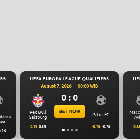
26
6/8/2026
6/8/2026
6/8/2026
5/8/2026
5
Pong Mahjong
Cluckin' Sweet Feast
Ultimate Goal
Jackpots
ERS
UEFA EUROPA LEAGUE QUALIFIERS
UE
lin's Secret
Yami Warriors
Bronco Big B
August 7, 2026 — 00:00 WIB
Maxways
0 : 0
BET NOW
FC Hradec
lecht
Besiktas
Be
Kralove
0.82
-0.25
-0.80
0.25
0.64
2.2