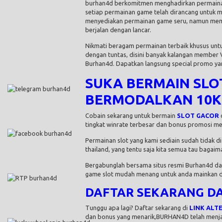
setiap permainan game telah dirancang untuk 
menyediakan permainan game seru, namun memb
berjalan dengan lancar.
Nikmati beragam permainan terbaik khusus untu
dengan tuntas, disini banyak kalangan member
Red Hot Riches
Cash 
Burhan4d. Dapatkan langsung special promo ya
SUKA BERMAIN SLO
BERMODALKAN 10K 
Cobain sekarang untuk bermain
SLOT GACOR
tingkat winrate terbesar dan bonus promosi me
Permainan slot yang kami sediain sudah tidak di
thailand, yang tentu saja kita semua tau bagaim
Sweet Jar Xmas
Fire &
Bergabunglah bersama situs resmi Burhan4d da
Combo
game slot mudah menang untuk anda mainkan di s
DAFTAR SEKARANG DA
Tunggu apa lagi? Daftar sekarang di
LINK ALT
dan bonus yang menarik,BURHAN4D telah menjadi