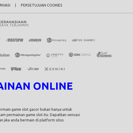
RIVASI
|
PERSETUJUAN COOKIES
 Oink
African Wilds
a
AINAN ONLINE
o's
Golden Cat Fortunes
rail
Bermain game slot gacor bukan hanya untuk
am permainan game slot itu. Dapatkan sensasi
n jika anda bermain di platform situs
sar untuk anda. Kami juga selalu memastikan