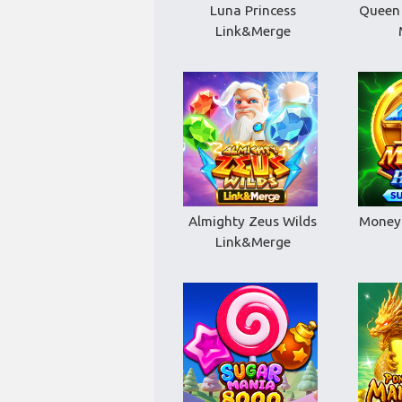
Luna Princess
Queen 
Link&Merge
Almighty Zeus Wilds
Money 
Link&Merge