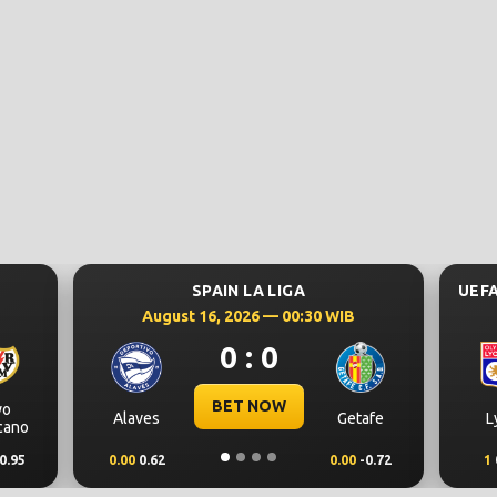
26
8/8/2026
8/8/2026
7/8/2026
7/8/2026
7
S LEAGUE QUALIFIERS
UEFA CHAMPIONS LEAGUE QUALI
 2026 — 01:30 WIB
August 12, 2026 — 01:15 WIB
0 : 0
0 : 0
ET NOW
BET NOW
Slovan
Fenerbahce
Mja
Bratislava
0.5
0.87
0.5
0.83
-0.