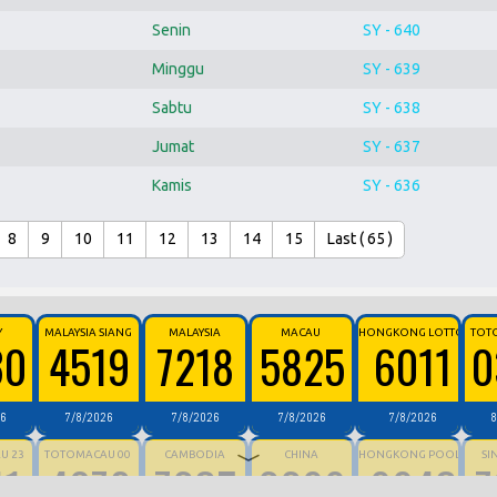
Senin
SY - 640
Minggu
SY - 639
Sabtu
SY - 638
Jumat
SY - 637
Kamis
SY - 636
8
9
10
11
12
13
14
15
Last ( 65 )
Y
MALAYSIA SIANG
MALAYSIA
MACAU
HONGKONG LOTTO
TOT
30
4519
7218
5825
6011
0
26
7/8/2026
7/8/2026
7/8/2026
7/8/2026
8
U 23
TOTOMACAU 00
CAMBODIA
CHINA
HONGKONG POOLS
SI
41
4072
7635
6699
9943
7