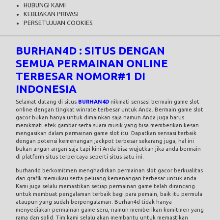
HUBUNGI KAMI
KEBIJAKAN PRIVASI
PERSETUJUAN COOKIES
BURHAN4D : SITUS DENGAN
SEMUA PERMAINAN ONLINE
TERBESAR NOMOR#1 DI
INDONESIA
Selamat datang di situs
BURHAN4D
nikmati sensasi bermain game slot
online dengan tingkat winrate terbesar untuk Anda. Bermain game slot
gacor bukan hanya untuk dimainkan saja namun Anda juga harus
menikmati efek gambar serta suara musik yang bisa memberikan kesan
mengasikan dalam permainan game slot itu. Dapatkan sensasi terbaik
dengan potensi kemenangan jackpot terbesar sekarang juga, hal ini
bukan angan-angan saja tapi kini Anda bisa wujutkan jika anda bermain
di platform situs terpercaya seperti situs satu ini.
burhan4d berkomitmen menghadirkan permainan slot gacor berkualitas
dan grafik memukau serta peluang kemenangan terbesar untuk anda.
Kami juga selalu memastikan setiap permainan game telah dirancang
untuk membuat pengalaman terbaik bagi para pemain, baik itu permula
ataupun yang sudah berpengalaman. Burhan4d tidak hanya
menyediakan permainan game seru, namun memberikan komitmen yang
rama dan solid. Tim kami selalu akan membantu untuk memastikan