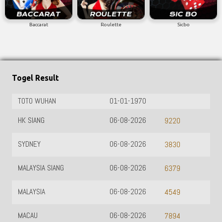
Baccarat
Roulette
Sicbo
Togel Result
TOTO WUHAN
01-01-1970
HK SIANG
06-08-2026
9220
SYDNEY
06-08-2026
3830
MALAYSIA SIANG
06-08-2026
6379
MALAYSIA
06-08-2026
4549
MACAU
06-08-2026
7894