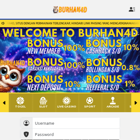
AN4D, SITUS DENGAN PERMAINAN TERLENGKAP, HINDARI LINK PHISING YANG MENGATASNAMAKAN BUR
TOGEL
SLOT
LIVE CASINO
SPORT
ARCADE
SABU