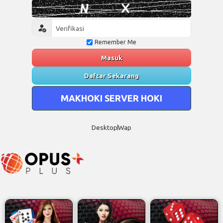
Remember Me
Masuk
Daftar Sekarang
MAKHOKI SERVER HOKI
Desktop
Wap