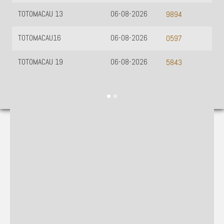
TOTOMACAU 13
06-08-2026
9894
S
TOTOMACAU16
06-08-2026
0597
TOTOMACAU 19
06-08-2026
5843