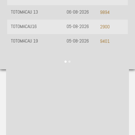
S
TOTOMACAU 13
06-08-2026
9894
S
TOTOMACAU16
05-08-2026
2900
TOTOMACAU 19
05-08-2026
9401