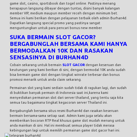
game slot, casino, sportsbook dan togel online. Pastinya menang
berapapun langsung dibayar dengan tuntas, disini banyak kalangan
member VIP, medium maupun member receh dengan minimum bet.
Semua ini kami berikan dengan pelayanan terbaik oleh admin Burhan4d.
Dapatkan langsung special promo yang pastinya sangat
menguntungkan untuk para pencari bonus new member.
SUKA BERMAIN SLOT GACOR?
BERGABUNGLAH BERSAMA KAMI HANYA
BERMODALKAN 10K DAN RASAKAN
SENSASINYA DI BURHAN4D
Cobain sekarang untuk bermain
SLOT GACOR
dengan keseruan dan
keutungan yang kami berikan di sini, dengan bermodal 10K anda sudah
bisa bermain game slot dengan tingkat winrate terbesar dan bonus
promosi menarik untuk anda claim sekarang.
Permainan slot yang kami sediain sudah tidak di ragukan lagi, dan sudah
di buktikan banyak permain di Indonesia saat ini,karena kami
menyediakan permainan slot dari server thailand, yang tentu saja kita
semua tau bagaimana tingkat kegacoran server Thailand ini.
Bergabunglah bersama situs resmi Burhan4d dan rasakan keseruan
bermain bersama-sama setiap saat. Admin kami juga selalu akan
memberikan bocoran RTP Real khusus game slot mudah menang untuk
anda mainkan di sini. Hal ini membuat semua player tidak merasa
kebingungan lagi untuk memilih permainan game slot gacor hari ini.