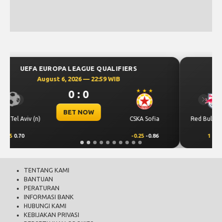
UEFA EUROPA LEAGUE QUALIFIERS
August 7, 2026 — 00:00 WIB
0 : 0
Previous
Next
BET NOW
Red Bull Salzburg
Pafos FC
1
0.89
-1
0.95
TENTANG KAMI
BANTUAN
PERATURAN
INFORMASI BANK
HUBUNGI KAMI
KEBIJAKAN PRIVASI