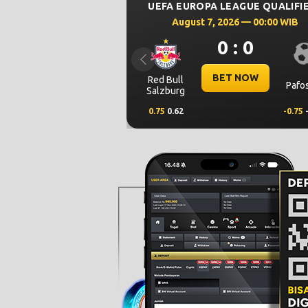
UEFA EUROPA LEAGUE QUALIFIERS
UEFA EUROPA 
August 7, 2026 — 00:45 WIB
August 7, 
0 : 1
Previous
BET NOW
B
PAOK
Anderlecht
Thun
0.00
0.45
0.00
-0.57
0.00
0.28