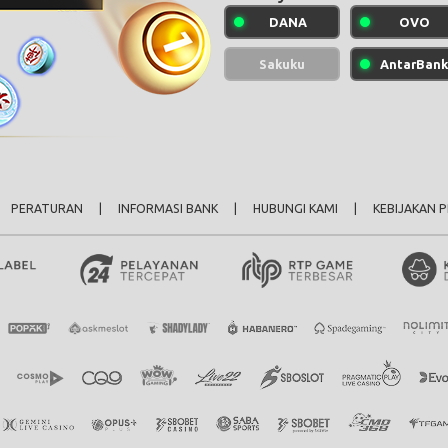
E Money & Pulsa
DANA
OVO
Sakuku
AntarBank
PERATURAN
|
INFORMASI BANK
|
HUBUNGI KAMI
|
KEBIJAKAN P