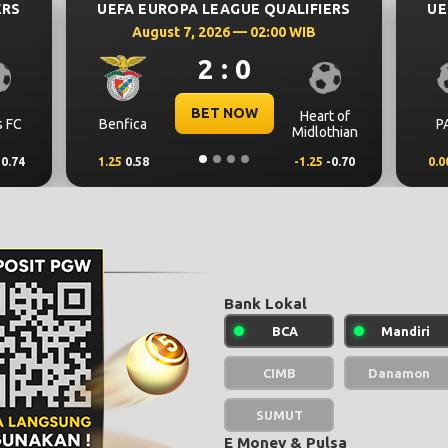
LEAGUE QUALIFIERS
UEFA CHAMPIONS LEAGUE QUALI
2026 — 01:00 WIB
August 12, 2026 — 02:00 WIB
2 : 0
0 : 0
ET NOW
BET NOW
Vikingur
Lyon
Spart
Reykjavik
0.00
-0.40
1
0.86
-1
Bank Lokal
BCA
Mandiri
CIMB
Danamon
SUMUT