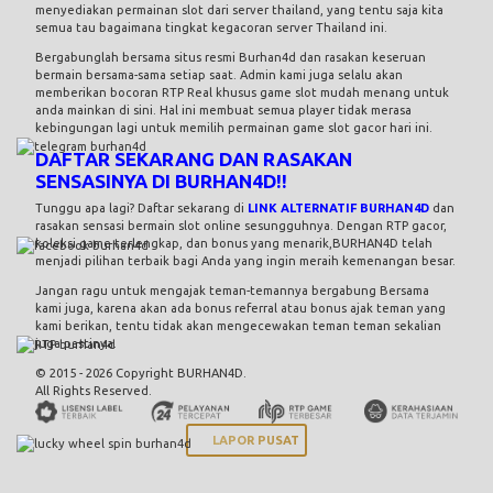
menyediakan permainan slot dari server thailand, yang tentu saja kita
semua tau bagaimana tingkat kegacoran server Thailand ini.
Bergabunglah bersama situs resmi Burhan4d dan rasakan keseruan
bermain bersama-sama setiap saat. Admin kami juga selalu akan
memberikan bocoran RTP Real khusus game slot mudah menang untuk
anda mainkan di sini. Hal ini membuat semua player tidak merasa
kebingungan lagi untuk memilih permainan game slot gacor hari ini.
DAFTAR SEKARANG DAN RASAKAN
SENSASINYA DI BURHAN4D!!
Tunggu apa lagi? Daftar sekarang di
LINK ALTERNATIF BURHAN4D
dan
rasakan sensasi bermain slot online sesungguhnya. Dengan RTP gacor,
koleksi game terlengkap, dan bonus yang menarik,BURHAN4D telah
menjadi pilihan terbaik bagi Anda yang ingin meraih kemenangan besar.
Jangan ragu untuk mengajak teman-temannya bergabung Bersama
kami juga, karena akan ada bonus referral atau bonus ajak teman yang
kami berikan, tentu tidak akan mengecewakan teman teman sekalian
juga pastinya.
© 2015 - 2026 Copyright BURHAN4D.
All Rights Reserved.
LAPOR PUSAT